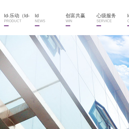
ld-乐动（ld-
ld
创富共赢
心级服务
PRODUCT
NEWS
WIN
SERVICE
乐动（中
国）官方网
站_ld.com