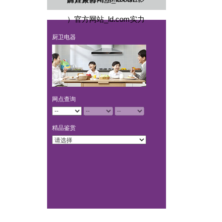
）官方网站_ld.com实力
厨卫电器
网点查询
精品鉴赏