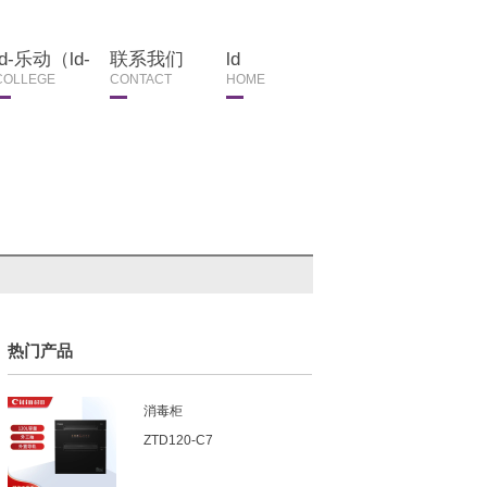
ld-乐动（ld-
联系我们
ld
COLLEGE
CONTACT
HOME
乐动（中
国）官方网
热门产品
消毒柜
站_ld.com
ZTD120-C7
了解产品