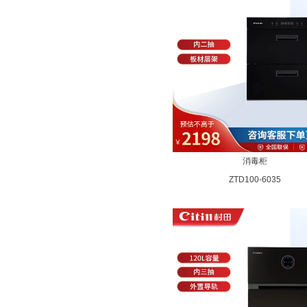
消毒柜
ZTD100-6035
了解产品