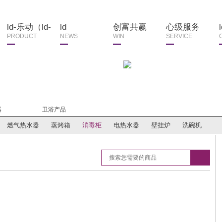
ld-乐动（ld-
ld
创富共赢
心级服务
PRODUCT
NEWS
WIN
SERVICE
乐动（中
器
卫浴产品
燃气热水器
蒸烤箱
消毒柜
电热水器
壁挂炉
洗碗机
国）官方网
站_ld.com